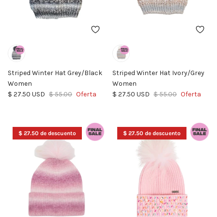
Striped Winter Hat Grey/Black
Striped Winter Hat Ivory/Grey
Women
Women
Precio de venta
Precio normal
Precio de venta
Precio normal
$ 27.50 USD
$ 55.00
Oferta
$ 27.50 USD
$ 55.00
Oferta
$ 27.50 de descuento
$ 27.50 de descuento