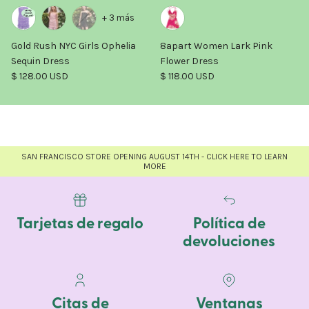
+ 3 más
Gold Rush NYC Girls Ophelia
8apart Women Lark Pink
Sequin Dress
Flower Dress
Precio normal
Precio normal
$ 128.00 USD
$ 118.00 USD
SAN FRANCISCO STORE OPENING AUGUST 14TH - CLICK HERE TO LEARN
MORE
Tarjetas de regalo
Política de
devoluciones
Citas de
Ventanas