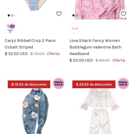
Carys Ribbed Crop 2 Piece
Love Shack Fancy Women
Cobalt Striped
Bubblegum Valentine Bath
Precio de venta
Precio normal
$ 52.50 USD
$ 75.00
Oferta
Headband
Precio de venta
Precio normal
$ 20.00 USD
$ 40.00
Oferta
$ 19.00 de descuento
$ 23.50 de descuento