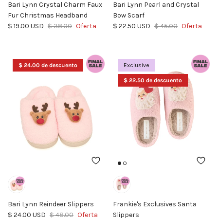
Bari Lynn Crystal Charm Faux
Bari Lynn Pearl and Crystal
Fur Christmas Headband
Bow Scarf
Precio de venta
Precio normal
Precio de venta
Precio normal
$ 19.00 USD
$ 38.00
Oferta
$ 22.50 USD
$ 45.00
Oferta
$ 24.00 de descuento
Exclusive
$ 22.50 de descuento
Bari Lynn Reindeer Slippers
Frankie's Exclusives Santa
Precio de venta
Precio normal
$ 24.00 USD
$ 48.00
Oferta
Slippers