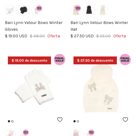
Bari Lynn Velour Bows Winter
Bari Lynn Velour Bows Winter
Gloves
Hat
Precio de venta
Precio normal
Precio de venta
Precio normal
$ 19.00 USD
$ 38.00
Oferta
$ 27.50 USD
$ 55.00
Oferta
$ 19.00 de descuento
$ 27.50 de descuento