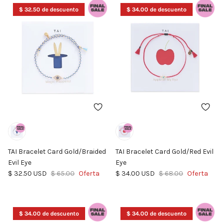
$ 32.50 de descuento
$ 34.00 de descuento
TAI Bracelet Card Gold/Braided
TAI Bracelet Card Gold/Red Evil
Evil Eye
Eye
Precio de venta
Precio normal
Precio de venta
Precio normal
$ 32.50 USD
$ 65.00
Oferta
$ 34.00 USD
$ 68.00
Oferta
$ 34.00 de descuento
$ 34.00 de descuento