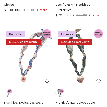
Gloves
Scarf Charm Necklace
Precio de venta
Precio normal
$ 19.00 USD
$ 38.00
Oferta
Butterflies
Precio de venta
Precio normal
$ 22.50 USD
$ 45.00
Oferta
Exclusive
Exclusive
$ 22.50 de descuento
$ 22.50 de descuento
Frankie's Exclusives Josie
Frankie's Exclusives Josie