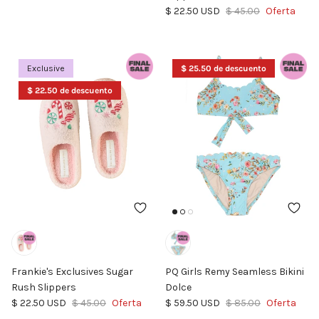
Precio de venta
Precio normal
$ 22.50 USD
$ 45.00
Oferta
Exclusive
$ 25.50 de descuento
$ 22.50 de descuento
Frankie's Exclusives Sugar
PQ Girls Remy Seamless Bikini
Rush Slippers
Dolce
Precio de venta
Precio normal
Precio de venta
Precio normal
$ 22.50 USD
$ 45.00
Oferta
$ 59.50 USD
$ 85.00
Oferta