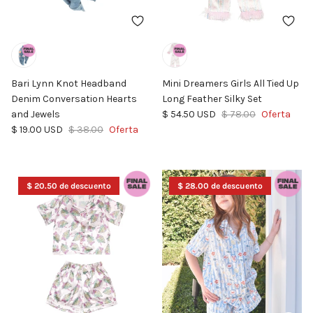
Bari Lynn Knot Headband
Mini Dreamers Girls All Tied Up
Denim Conversation Hearts
Long Feather Silky Set
Precio de venta
Precio normal
and Jewels
$ 54.50 USD
$ 78.00
Oferta
Precio de venta
Precio normal
$ 19.00 USD
$ 38.00
Oferta
$ 20.50 de descuento
$ 28.00 de descuento