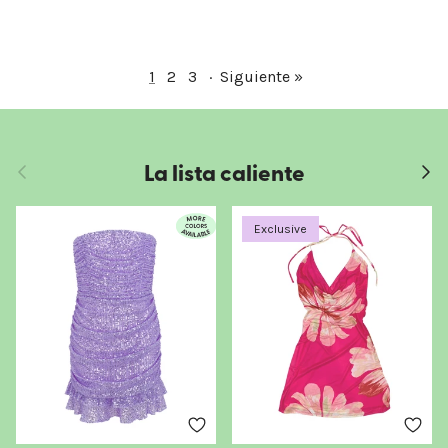
1
2
3
·
Siguiente »
La lista caliente
Anterior
Sigui
Exclusive