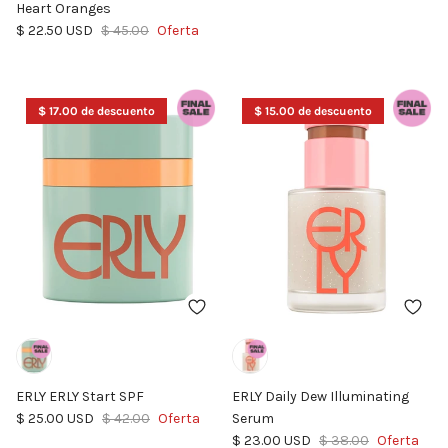
Heart Oranges
Precio de venta
Precio normal
$ 22.50 USD
$ 45.00
Oferta
$ 17.00 de descuento
$ 15.00 de descuento
ERLY ERLY Start SPF
ERLY Daily Dew Illuminating
Precio de venta
Precio normal
$ 25.00 USD
$ 42.00
Oferta
Serum
Precio de venta
Precio normal
$ 23.00 USD
$ 38.00
Oferta