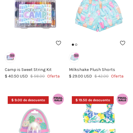
Camp is Sweet String Kit
Milkshake Plush Shorts
Precio de venta
Precio normal
Precio de venta
Precio normal
$ 40.50 USD
$ 58.00
Oferta
$ 29.00 USD
$ 42.00
Oferta
$ 9.00 de descuento
$ 19.50 de descuento