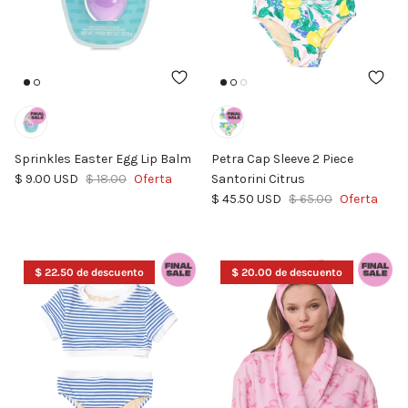
Sprinkles Easter Egg Lip Balm
Petra Cap Sleeve 2 Piece
Precio de venta
Precio normal
$ 9.00 USD
$ 18.00
Oferta
Santorini Citrus
Precio de venta
Precio normal
$ 45.50 USD
$ 65.00
Oferta
$ 22.50 de descuento
$ 20.00 de descuento