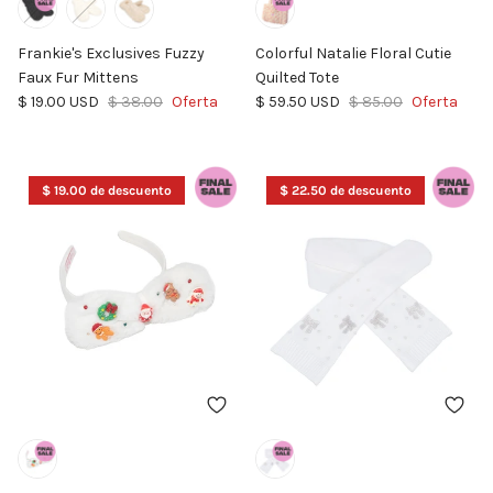
Frankie's Exclusives Fuzzy
Colorful Natalie Floral Cutie
Faux Fur Mittens
Quilted Tote
Precio de venta
Precio normal
Precio de venta
Precio normal
$ 19.00 USD
$ 38.00
Oferta
$ 59.50 USD
$ 85.00
Oferta
$ 19.00 de descuento
$ 22.50 de descuento