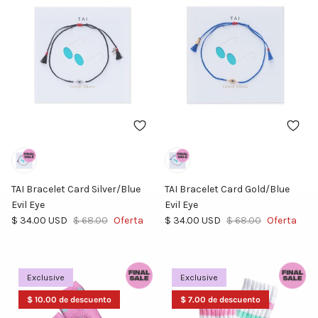
TAI Bracelet Card Silver/Blue
TAI Bracelet Card Gold/Blue
Evil Eye
Evil Eye
Precio de venta
Precio normal
Precio de venta
Precio normal
$ 34.00 USD
$ 68.00
Oferta
$ 34.00 USD
$ 68.00
Oferta
Exclusive
Exclusive
$ 10.00 de descuento
$ 7.00 de descuento