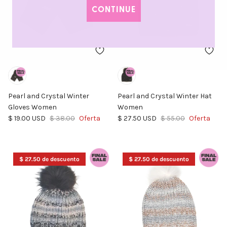
CONTINUE
Pearl and Crystal Winter
Pearl and Crystal Winter Hat
Gloves Women
Women
Precio de venta
Precio normal
Precio de venta
Precio normal
$ 19.00 USD
$ 38.00
Oferta
$ 27.50 USD
$ 55.00
Oferta
$ 27.50 de descuento
$ 27.50 de descuento