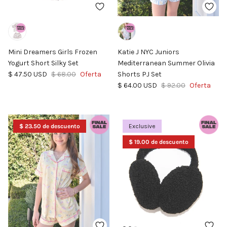
Mini Dreamers Girls Frozen
Katie J NYC Juniors
Yogurt Short Silky Set
Mediterranean Summer Olivia
Precio de venta
Precio normal
$ 47.50 USD
$ 68.00
Oferta
Shorts PJ Set
Precio de venta
Precio normal
$ 64.00 USD
$ 92.00
Oferta
$ 23.50 de descuento
Exclusive
$ 19.00 de descuento