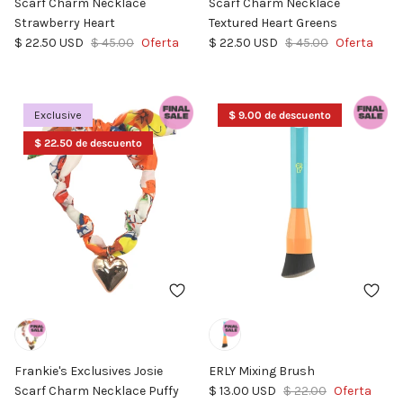
Scarf Charm Necklace
Scarf Charm Necklace
Strawberry Heart
Textured Heart Greens
Precio de venta
Precio normal
Precio de venta
Precio normal
$ 22.50 USD
$ 45.00
Oferta
$ 22.50 USD
$ 45.00
Oferta
Exclusive
$ 9.00 de descuento
$ 22.50 de descuento
Frankie's Exclusives Josie
ERLY Mixing Brush
Precio de venta
Precio normal
Scarf Charm Necklace Puffy
$ 13.00 USD
$ 22.00
Oferta