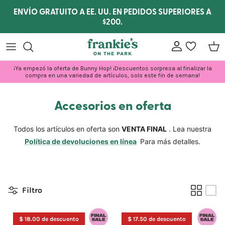
Ir al contenido
ENVÍO GRATUITO A EE. UU. EN PEDIDOS SUPERIORES A
$200.
Cuenta
lista de dese
Carr
¡Ya empezó la oferta de Bunny Hop! ¡Descuentos sorpresa al finalizar la
compra en una variedad de artículos, solo este fin de semana!
Accesorios en oferta
Todos los artículos en oferta son
VENTA FINAL
. Lea nuestra
Política de devoluciones en línea
Para más detalles.
Filtro
$ 18.00 de descuento
$ 17.50 de descuento