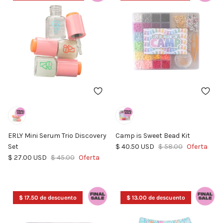
ERLY Mini Serum Trio Discovery
Camp is Sweet Bead Kit
Precio de venta
Precio normal
Set
$ 40.50 USD
$ 58.00
Oferta
Precio de venta
Precio normal
$ 27.00 USD
$ 45.00
Oferta
$ 17.50 de descuento
$ 13.00 de descuento