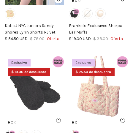
Katie J NYC Juniors Sandy
Frankie's Exclusives Sherpa
Shores Lynn Shorts PJ Set
Ear Muffs
Precio de venta
Precio normal
Precio de venta
Precio normal
$ 54.50 USD
$ 78.00
Oferta
$ 19.00 USD
$ 38.00
Oferta
Exclusive
Exclusive
$ 19.00 de descuento
$ 25.50 de descuento