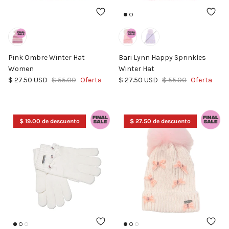
Pink Ombre Winter Hat
Bari Lynn Happy Sprinkles
Women
Winter Hat
Precio de venta
Precio normal
Precio de venta
Precio normal
$ 27.50 USD
$ 55.00
Oferta
$ 27.50 USD
$ 55.00
Oferta
$ 19.00 de descuento
$ 27.50 de descuento