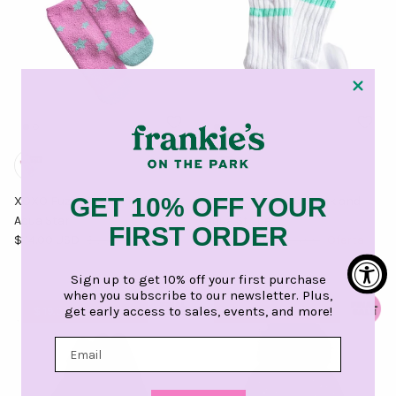
GET 10% OFF YOUR
XOXO Fuzzy Socks Pink and
XOXO Crew Socks Pink and
Aqua Star
Aqua Stripe
FIRST ORDER
Precio de venta
Precio normal
Precio de venta
Precio normal
$ 14.00 USD
$ 24.00
Oferta
$ 17.00 USD
$ 24.00
Oferta
Sign up to get 10% off your first purchase
when you subscribe to our newsletter. Plus,
get early access to sales, events, and more!
$ 19.00 de descuento
$ 27.50 de descuento