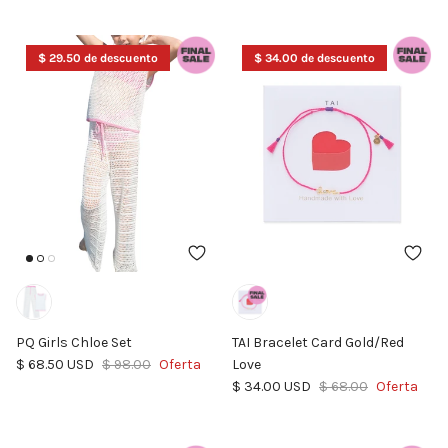
$ 29.50 de descuento
$ 34.00 de descuento
PQ Girls Chloe Set
TAI Bracelet Card Gold/Red
Precio de venta
Precio normal
$ 68.50 USD
$ 98.00
Oferta
Love
Precio de venta
Precio normal
$ 34.00 USD
$ 68.00
Oferta