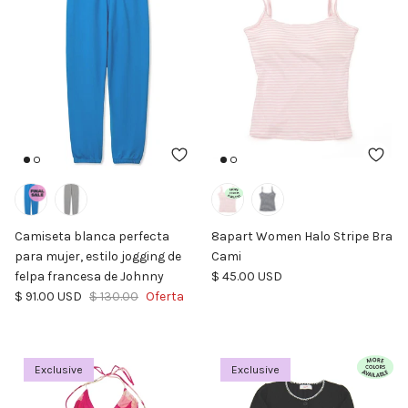
Camiseta blanca perfecta
8apart Women Halo Stripe Bra
para mujer, estilo jogging de
Cami
Precio normal
felpa francesa de Johnny
$ 45.00 USD
Precio de venta
Precio normal
$ 91.00 USD
$ 130.00
Oferta
Exclusive
Exclusive