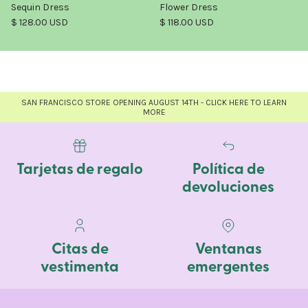
Sequin Dress
Flower Dress
Precio normal
Precio normal
$ 128.00 USD
$ 118.00 USD
SAN FRANCISCO STORE OPENING AUGUST 14TH - CLICK HERE TO LEARN
MORE
Tarjetas de regalo
Política de
devoluciones
Citas de
Ventanas
vestimenta
emergentes