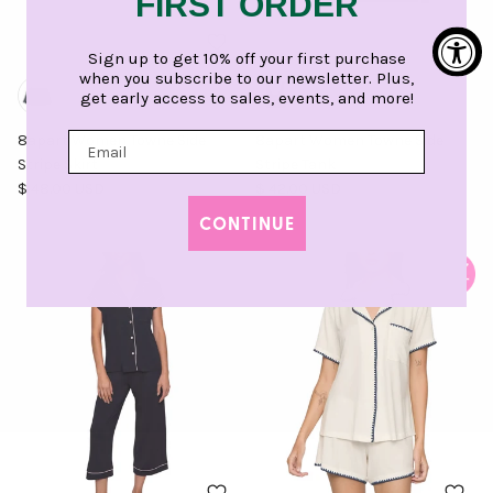
FIRST ORDER
Sign up to get 10% off your first purchase
when you subscribe to our newsletter. Plus,
get early access to sales, events, and more!
8apart Women Towne Side
8apart Women Towne Side
Stripe Skirt
Stripe Tank
Precio normal
Precio normal
$ 48.00 USD
$ 42.00 USD
CONTINUE