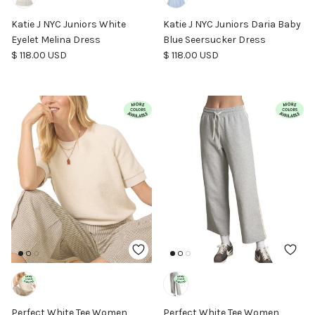
Katie J NYC Juniors White
Katie J NYC Juniors Daria Baby
Eyelet Melina Dress
Blue Seersucker Dress
Precio normal
Precio normal
$ 118.00 USD
$ 118.00 USD
Perfect White Tee Women
Perfect White Tee Women