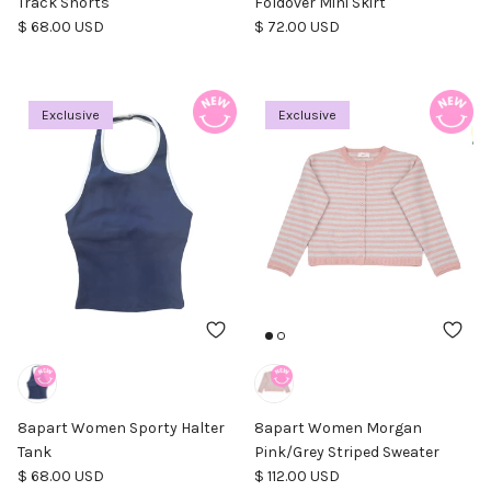
Track Shorts
Foldover Mini Skirt
Precio normal
Precio normal
$ 68.00 USD
$ 72.00 USD
Exclusive
Exclusive
8apart Women Sporty Halter
8apart Women Morgan
Tank
Pink/Grey Striped Sweater
Precio normal
Precio normal
$ 68.00 USD
$ 112.00 USD