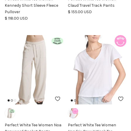
Kennedy Short Sleeve Fleece
Claud Travel Track Pants
Precio normal
Pullover
$ 155.00 USD
Precio normal
$ 118.00 USD
Perfect White Tee Women Noa
Perfect White Tee Women