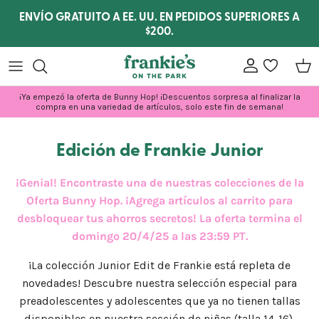
Ir al contenido
ENVÍO GRATUITO A EE. UU. EN PEDIDOS SUPERIORES A
$200.
Cuenta
lista de dese
Carr
¡Ya empezó la oferta de Bunny Hop! ¡Descuentos sorpresa al finalizar la
compra en una variedad de artículos, solo este fin de semana!
Edición de Frankie Junior
¡Genial! Encontraste una de nuestras colecciones de la
Oferta Bunny Hop. ¡Agrega artículos al carrito para
desbloquear tus ahorros secretos! La oferta termina el
domingo 20/4/25 a las 23:59 PT.
¡La colección Junior Edit de Frankie está repleta de
novedades! Descubre nuestra selección especial para
preadolescentes y adolescentes que ya no tienen tallas
disponibles en nuestra sección de niñas (talla 14-16).