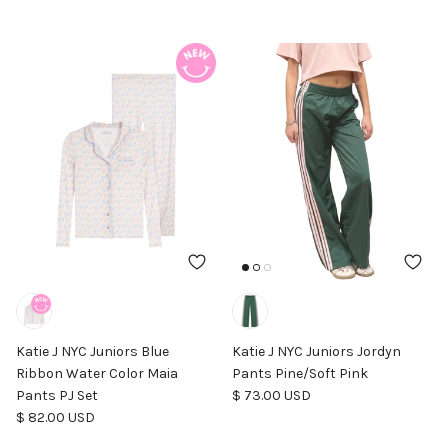
Katie J NYC Juniors Blue
Katie J NYC Juniors Jordyn
Ribbon Water Color Maia
Pants Pine/Soft Pink
Precio normal
Pants PJ Set
$ 73.00 USD
Precio normal
$ 82.00 USD