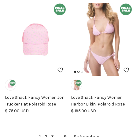
Love Shack Fancy Women Joni
Love Shack Fancy Women
Trucker Hat Polaroid Rose
Harbor Bikini Polaroid Rose
Precio normal
Precio normal
$ 75.00 USD
$ 195.00 USD
1
2
3
…
9
·
Siguiente »