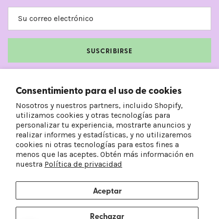
SUSCRIBIRSE
Facebook
Instagram
TikTok
Pinterest
Consentimiento para el uso de cookies
Nosotros y nuestros partners, incluido Shopify,
utilizamos cookies y otras tecnologías para
personalizar tu experiencia, mostrarte anuncios y
realizar informes y estadísticas, y no utilizaremos
cookies ni otras tecnologías para estos fines a
menos que las aceptes. Obtén más información en
nuestra
Política de privacidad
Aceptar
País/Región
Idioma
Estados Unidos (USD $)
Español
Rechazar