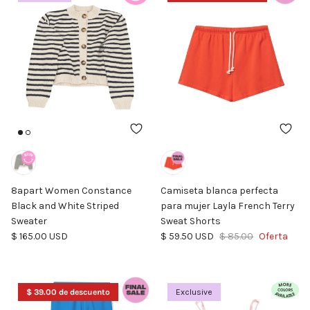
8apart Women Constance
Camiseta blanca perfecta
Black and White Striped
para mujer Layla French Terry
Sweater
Sweat Shorts
Precio normal
Precio de venta
Precio normal
$ 165.00 USD
$ 59.50 USD
$ 85.00
Oferta
$ 39.00 de descuento
Exclusive