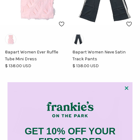
8apart Women Ever Ruffle
8apart Women Neve Satin
Tube Mini Dress
Track Pants
Precio normal
Precio normal
$ 138.00 USD
$ 138.00 USD
Exclusive
Exclusive
GET 10% OFF YOUR