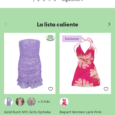
La lista caliente
Anterior
Sigui
Exclusive
+ 3 más
Gold Rush NYC Girls Ophelia
8apart Women Lark Pink