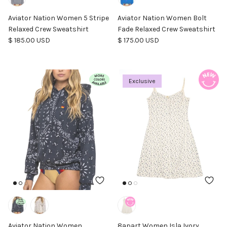
Aviator Nation Women 5 Stripe
Aviator Nation Women Bolt
Relaxed Crew Sweatshirt
Fade Relaxed Crew Sweatshirt
Precio normal
Precio normal
$ 185.00 USD
$ 175.00 USD
Exclusive
Aviator Nation Women
8apart Women Isla Ivory