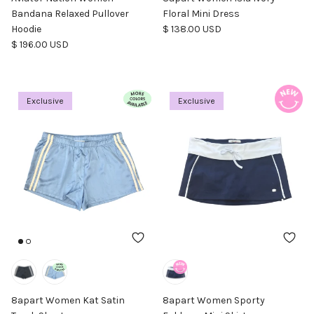
Bandana Relaxed Pullover
Floral Mini Dress
Precio normal
Hoodie
$ 138.00 USD
Precio normal
$ 196.00 USD
Exclusive
Exclusive
8apart Women Kat Satin
8apart Women Sporty