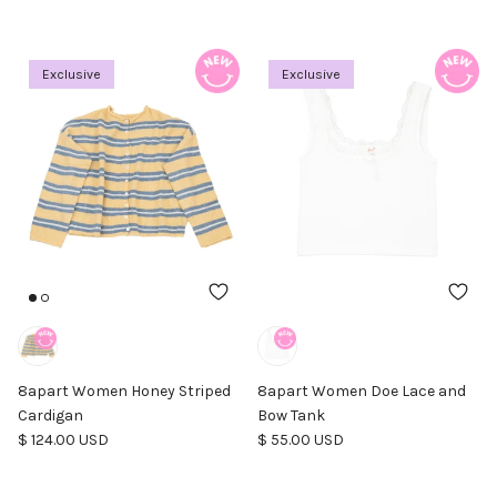
Exclusive
Exclusive
8apart Women Honey Striped
8apart Women Doe Lace and
Cardigan
Bow Tank
Precio normal
Precio normal
$ 124.00 USD
$ 55.00 USD