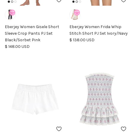
Eberjey Women Gisele Short
Eberjey Women Frida Whip
Sleeve Crop Pants PJ Set
Stitch Short PJ Set Ivory/Navy
Precio normal
Black/Sorbet Pink
$ 138.00 USD
Precio normal
$ 148.00 USD