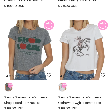
Drawcord Pocket Pants
Hendrix Boxy V Neck Tee
Precio normal
Precio normal
$ 155.00 USD
$ 78.00 USD
Sunny Somewhere Women
Sunny Somewhere Women
Shop Local Femme Tee
Yeehaw Cowgirl Femme Tee
Precio normal
Precio normal
$ 68.00 USD
$ 68.00 USD