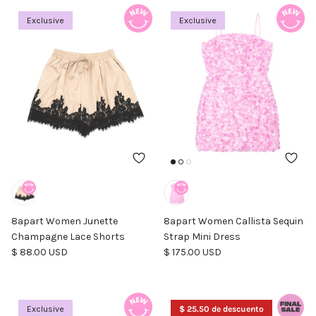
Exclusive
Exclusive
8apart Women Junette
8apart Women Callista Sequin
Champagne Lace Shorts
Strap Mini Dress
Precio normal
Precio normal
$ 88.00 USD
$ 175.00 USD
Exclusive
$ 25.50 de descuento