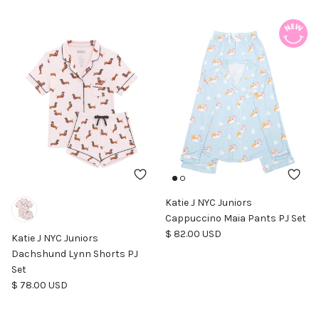
Katie J NYC Juniors
Cappuccino Maia Pants PJ Set
Precio normal
$ 82.00 USD
Katie J NYC Juniors
Dachshund Lynn Shorts PJ
Set
Precio normal
$ 78.00 USD