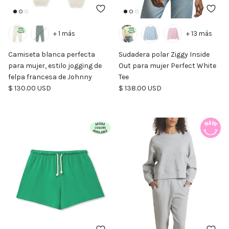
+ 1 más
+ 13 más
Camiseta blanca perfecta
Sudadera polar Ziggy Inside
para mujer, estilo jogging de
Out para mujer Perfect White
felpa francesa de Johnny
Tee
Precio normal
Precio normal
$ 130.00 USD
$ 138.00 USD