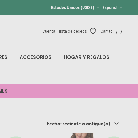
País/Región
Idioma
Estados Unidos (USD $)
Español
Cuenta
lista de deseos
Carrito
RES
ACCESORIOS
HOGAR Y REGALOS
ILS
Ordenar por
Fecha: reciente a antiguo(a)