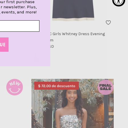
our first purchase
r newsletter. Plus,
, events, and more!
Mini Dress
Katie J NYC Girls Whitney Dress Evening
Blue/Cream
UE
Precio normal
$ 118.00 USD
$ 72.00 de descuento