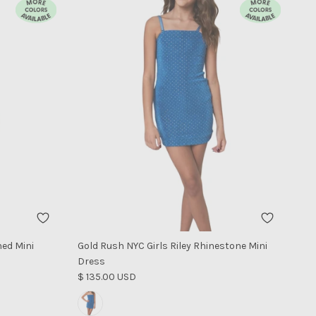
hed Mini
Gold Rush NYC Girls Riley Rhinestone Mini
Dress
Precio normal
$ 135.00 USD