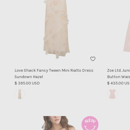
Love Shack Fancy Tween Mini Rialto Dress
Zoe Ltd. Jun
Sundown Hazel
Button Wais
Precio normal
Precio norm
$ 395.00 USD
$ 435.00 U