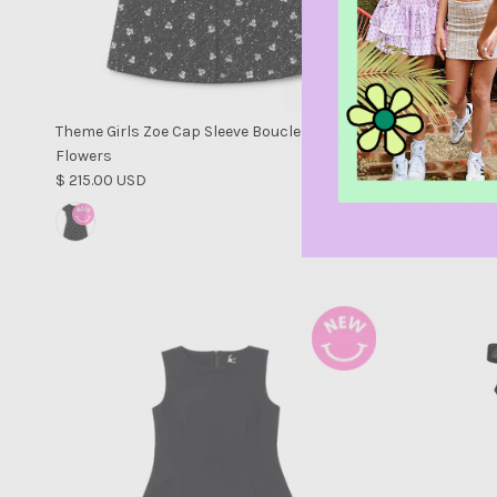
Theme Girls Zoe Cap Sleeve Boucle With
Theme Girls 
Precio norm
Flowers
$ 145.00 US
Precio normal
$ 215.00 USD