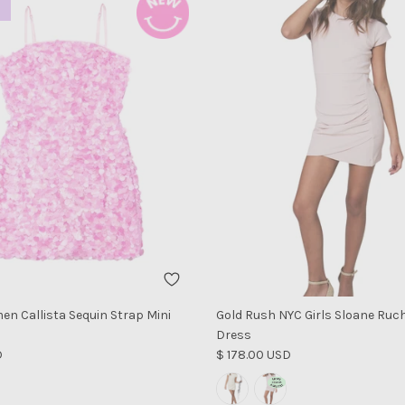
n Callista Sequin Strap Mini
Gold Rush NYC Girls Sloane Ruc
Dress
al
Precio normal
D
$ 178.00 USD