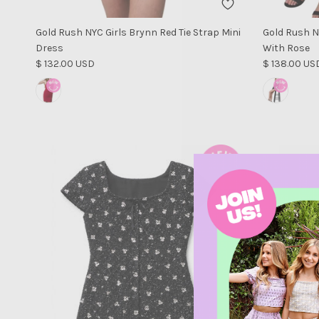
Gold Rush NYC Girls Brynn Red Tie Strap Mini
Gold Rush NY
Dress
With Rose
Precio normal
Precio norm
$ 132.00 USD
$ 138.00 US