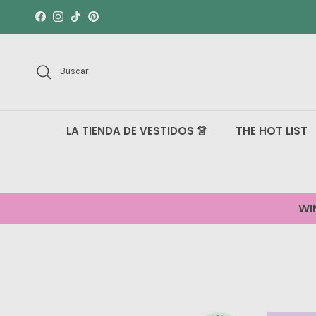
Ir al contenido
Facebook
Instagram
TikTok
Pinterest
Buscar
LA TIENDA DE VESTIDOS 👗
THE HOT LIST
WI