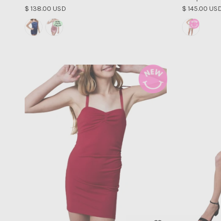
Precio normal
Precio norm
$ 138.00 USD
$ 145.00 US