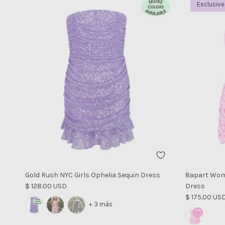
Exclusive
Gold Rush NYC Girls Ophelia Sequin Dress
8apart Wome
Precio normal
$ 128.00 USD
Dress
Precio norm
$ 175.00 US
+ 3 más