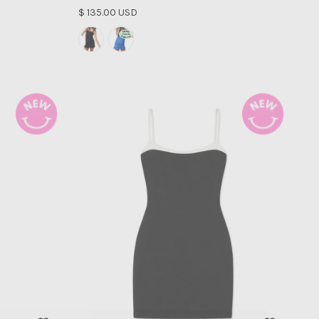
Precio normal
$ 135.00 USD