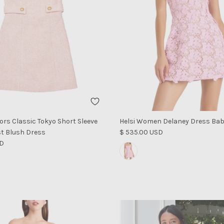
iors Classic Tokyo Short Sleeve
Helsi Women Delaney Dress Bab
Precio normal
t Blush Dress
$ 535.00 USD
al
SD