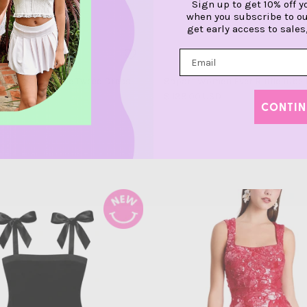
Sign up to get 10% off y
when you subscribe to ou
get early access to sales
Fifine Cap Sleeve Tweed Dress
8apart Women Ever Ruffle Tube 
al
Precio normal
D
$ 138.00 USD
CONTIN