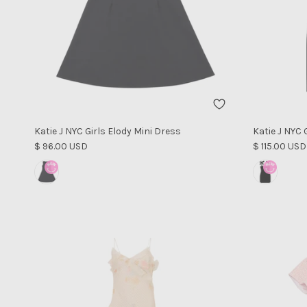
Katie J NYC Girls Elody Mini Dress
Katie J NYC 
Precio normal
Precio norm
$ 96.00 USD
$ 115.00 USD