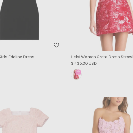
Girls Edeline Dress
Helsi Women Greta Dress Straw
al
Precio normal
$ 435.00 USD