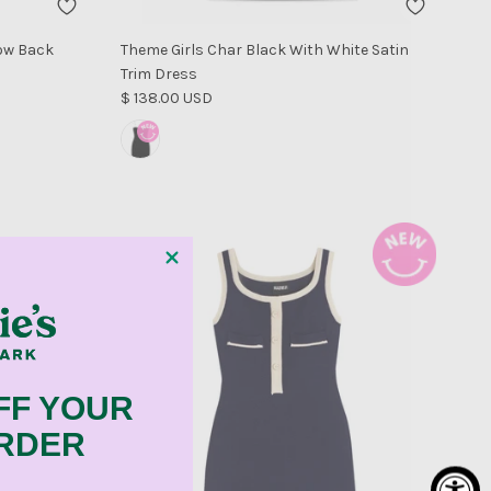
Bow Back
Theme Girls Char Black With White Satin
Trim Dress
Precio normal
$ 138.00 USD
FF YOUR
ORDER