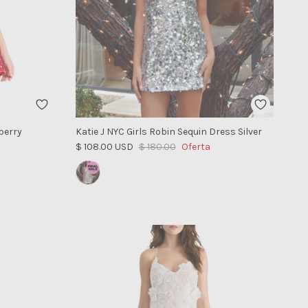
berry
Katie J NYC Girls Robin Sequin Dress Silver
Precio de venta
Precio normal
$ 108.00 USD
$ 180.00
Oferta