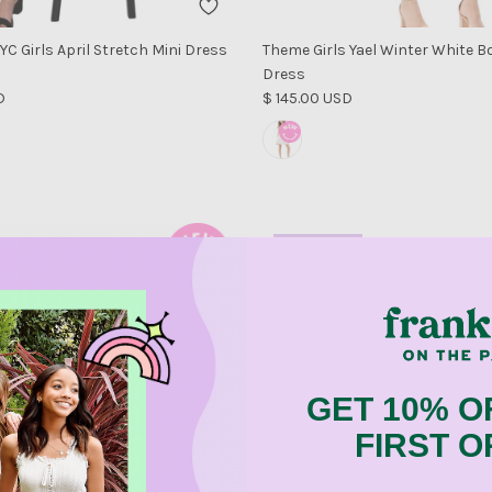
C Girls April Stretch Mini Dress
Theme Girls Yael Winter White 
Dress
al
Precio normal
D
$ 145.00 USD
Exclusive
GET 10% O
FIRST 