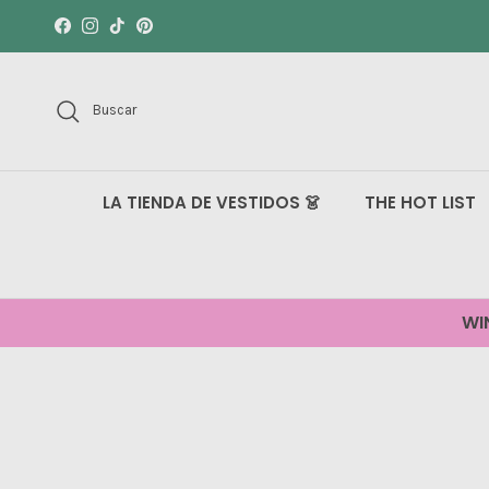
Ir al contenido
Facebook
Instagram
TikTok
Pinterest
Buscar
LA TIENDA DE VESTIDOS 👗
THE HOT LIST
WI