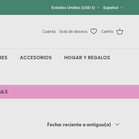
País/Región
Idioma
Estados Unidos (USD $)
Español
Cuenta
lista de deseos
Carrito
RES
ACCESORIOS
HOGAR Y REGALOS
ILS
Ordenar por
Fecha: reciente a antiguo(a)