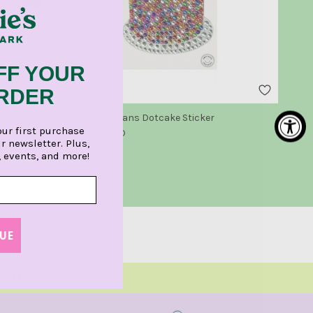
FF YOUR
ORDER
Su
ticker
Sticker Beans Dotcake Sticker
our first purchase
Pr
Precio normal
$ 
$ 6.00 USD
r newsletter. Plus,
, events, and more!
UE
ARN MORE