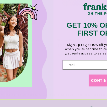
GET 10% O
FIRST 
n Lark Pink Flower Dress
Sticker Beans Rainbow Butter S
Sign up to get 10% off y
al
Precio normal
$ 5.00 USD
when you subscribe to ou
get early access to sales
CONTIN
NCISCO STORE OPENING AUGUST 14TH - CLICK HERE TO LE