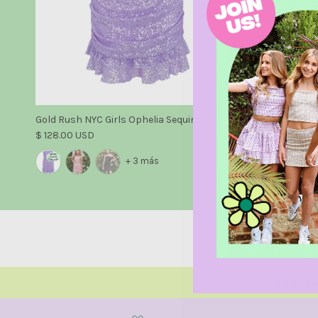
Gold Rush NYC Girls Ophelia Sequin Dress
8apart Wome
Precio normal
Precio norm
$ 128.00 USD
$ 118.00 USD
+ 3 más
SAN FRA