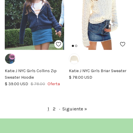
Katie J NYC Girls Collins Zip
Katie J NYC Girls Briar Sweater
Precio normal
Sweater Hoodie
$ 78.00 USD
Precio de venta
Precio normal
$ 39.00 USD
$ 78.00
Oferta
1
2
·
Siguiente »