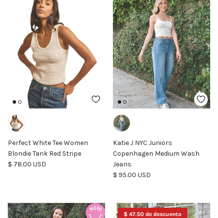
Perfect White Tee Women
Katie J NYC Juniors
Blondie Tank Red Stripe
Copenhagen Medium Wash
Precio normal
$ 78.00 USD
Jeans
Precio normal
$ 95.00 USD
$ 47.50 de descuento