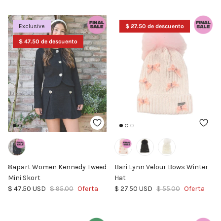
Exclusive
$ 27.50 de descuento
$ 47.50 de descuento
8apart Women Kennedy Tweed
Bari Lynn Velour Bows Winter
Mini Skort
Hat
Precio de venta
Precio normal
Precio de venta
Precio normal
$ 47.50 USD
$ 95.00
Oferta
$ 27.50 USD
$ 55.00
Oferta