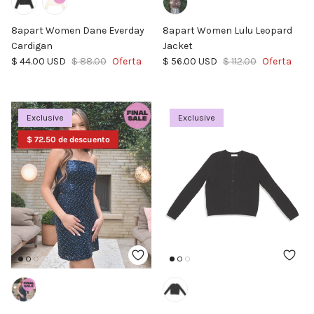
8apart Women Dane Everday
8apart Women Lulu Leopard
Cardigan
Jacket
Precio de venta
Precio normal
Precio de venta
Precio normal
$ 44.00 USD
$ 88.00
Oferta
$ 56.00 USD
$ 112.00
Oferta
Exclusive
Exclusive
$ 72.50 de descuento