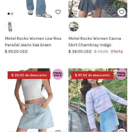
Motel Rocks Women Low Rise
Motel Rocks Women Casna
Parallel Jeans Sea Green
Skirt Chambray Indigo
Precio normal
Precio de venta
Precio normal
$ 95.00 USD
$ 36.00 USD
$ 72.00
Oferta
$ 33.00 de descuento
$ 97.50 de descuento