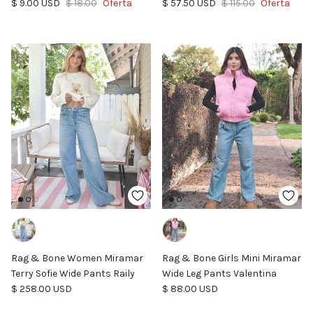
Precio de venta
Precio normal
Precio de venta
Precio normal
$ 9.00 USD
$ 18.00
Oferta
$ 57.50 USD
$ 115.00
Oferta
Rag & Bone Women Miramar
Rag & Bone Girls Mini Miramar
Terry Sofie Wide Pants Raily
Wide Leg Pants Valentina
Precio normal
Precio normal
$ 258.00 USD
$ 88.00 USD