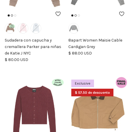
Sudadera con capucha y
8apart Women Maisie Cable
cremallera Parker para niñas
Cardigan Grey
Precio normal
de Katie J NYC
$ 88.00 USD
Precio normal
$ 80.00 USD
Exclusive
$ 57.50 de descuento