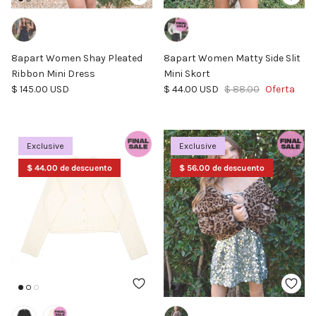
8apart Women Shay Pleated
8apart Women Matty Side Slit
Ribbon Mini Dress
Mini Skort
Precio normal
Precio de venta
Precio normal
$ 145.00 USD
$ 44.00 USD
$ 88.00
Oferta
Exclusive
Exclusive
$ 44.00 de descuento
$ 56.00 de descuento