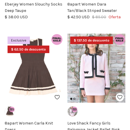
Eberjey Women Slouchy Socks
8apart Women Dara
Deep Taupe
Tan/Black Striped Sweater
Precio normal
Precio de venta
Precio normal
$ 38.00 USD
$ 42.50 USD
$ 85.00
Oferta
Exclusive
$ 137.50 de descuento
$ 62.50 de descuento
8apart Women Carla Knit
Love Shack Fancy Girls
Dress
Palomina Jacket Ballet Pink