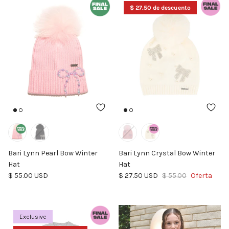
$ 27.50 de descuento
Bari Lynn Pearl Bow Winter
Bari Lynn Crystal Bow Winter
Hat
Hat
Precio normal
Precio de venta
Precio normal
$ 55.00 USD
$ 27.50 USD
$ 55.00
Oferta
Exclusive