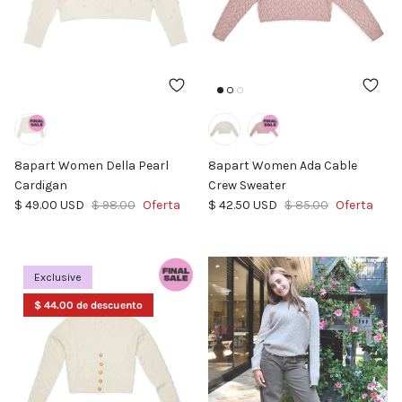
8apart Women Della Pearl
8apart Women Ada Cable
Cardigan
Crew Sweater
Precio de venta
Precio normal
Precio de venta
Precio normal
$ 49.00 USD
$ 98.00
Oferta
$ 42.50 USD
$ 85.00
Oferta
Exclusive
$ 44.00 de descuento