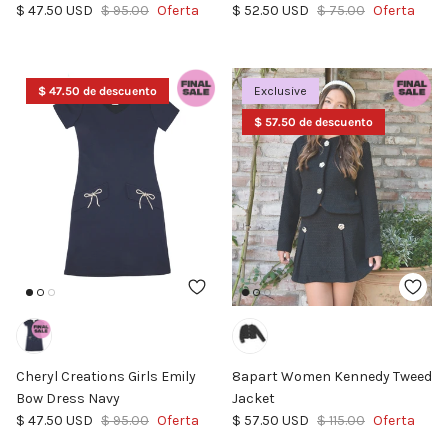
Precio de venta
Precio normal
Precio de venta
Precio normal
$ 47.50 USD
$ 95.00
Oferta
$ 52.50 USD
$ 75.00
Oferta
$ 47.50 de descuento
Exclusive
$ 57.50 de descuento
Cheryl Creations Girls Emily
8apart Women Kennedy Tweed
Bow Dress Navy
Jacket
Precio de venta
Precio normal
Precio de venta
Precio normal
$ 47.50 USD
$ 95.00
Oferta
$ 57.50 USD
$ 115.00
Oferta