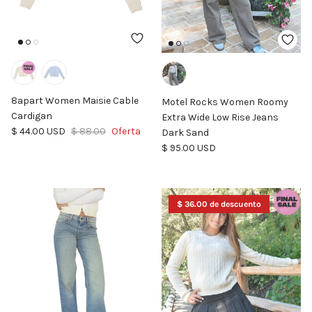
8apart Women Maisie Cable
Motel Rocks Women Roomy
Cardigan
Extra Wide Low Rise Jeans
Precio de venta
Precio normal
$ 44.00 USD
$ 88.00
Oferta
Dark Sand
Precio normal
$ 95.00 USD
$ 36.00 de descuento