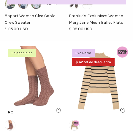
+ 1 más
8apart Women Cleo Cable
Frankie's Exclusives Women
Crew Sweater
Mary Jane Mesh Ballet Flats
Precio normal
Precio normal
$ 95.00 USD
$ 98.00 USD
1 disponibles
Exclusive
$ 42.50 de descuento