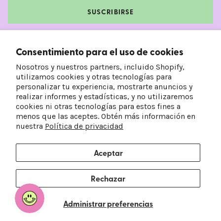
SUSCRIBIRSE
Facebook
Instagram
TikTok
Pinterest
Consentimiento para el uso de cookies
Nosotros y nuestros partners, incluido Shopify,
utilizamos cookies y otras tecnologías para
personalizar tu experiencia, mostrarte anuncios y
realizar informes y estadísticas, y no utilizaremos
cookies ni otras tecnologías para estos fines a
menos que las aceptes. Obtén más información en
nuestra
Política de privacidad
Aceptar
País/Región
Idioma
Estados Unidos (USD $)
Español
Rechazar
© 2026
Frankie's on the Park
.
Administrar preferencias