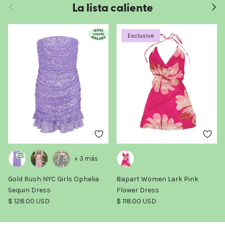
La lista caliente
Anterior
Sigui
Exclusive
+ 3 más
Gold Rush NYC Girls Ophelia
8apart Women Lark Pink
Sequin Dress
Flower Dress
Precio normal
Precio normal
$ 128.00 USD
$ 118.00 USD