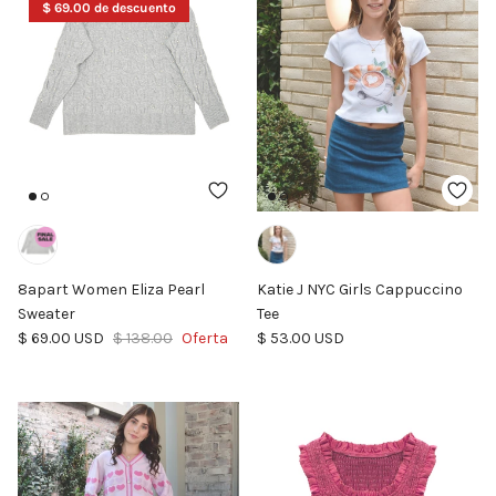
$ 69.00 de descuento
8apart Women Eliza Pearl
Katie J NYC Girls Cappuccino
Sweater
Tee
Precio de venta
Precio normal
Precio normal
$ 69.00 USD
$ 138.00
Oferta
$ 53.00 USD