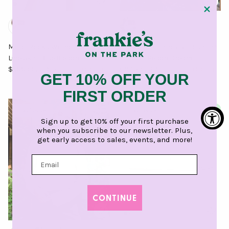
Motel Rocks Women Mini A-
Love Shack Fancy Girls Calina
Line Skirt Blue Bleach
Pullover Peach Dream
Precio de venta
Precio normal
Precio de venta
Precio normal
$ 33.00 USD
$ 66.00
Oferta
$ 97.50 USD
$ 195.00
Oferta
GET 10% OFF YOUR
FIRST ORDER
Exclusive
Exclusive
Sign up to get 10% off your first purchase
when you subscribe to our newsletter. Plus,
get early access to sales, events, and more!
CONTINUE