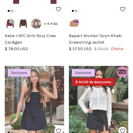
+ 4 más
Katie J NYC Girls Rory Crew
8apart Women Taryn Khaki
Cardigan
Drawstring Jacket
Precio normal
Precio de venta
Precio normal
$ 78.00 USD
$ 57.50 USD
$ 115.00
Oferta
Exclusive
Exclusive
$ 44.00 de descuento