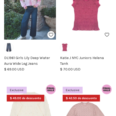
DL1961 Girls Lily Deep Water
Katie J NYC Juniors Helena
Aura Wide Leg Jeans
Tank
Precio normal
Precio normal
$ 69.00 USD
$ 70.00 USD
Exclusive
Exclusive
$ 49.00 de descuento
$ 42.50 de descuento