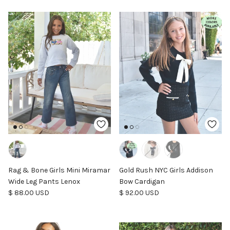
Rag & Bone Girls Mini Miramar
Gold Rush NYC Girls Addison
Wide Leg Pants Lenox
Bow Cardigan
Precio normal
Precio normal
$ 88.00 USD
$ 92.00 USD