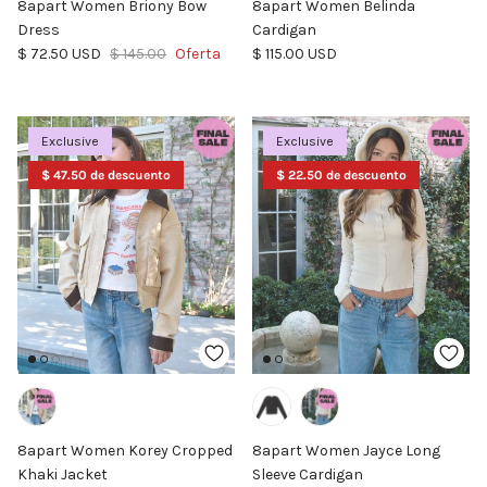
8apart Women Briony Bow
8apart Women Belinda
Dress
Cardigan
Precio de venta
Precio normal
Precio normal
$ 72.50 USD
$ 145.00
Oferta
$ 115.00 USD
Exclusive
Exclusive
$ 47.50 de descuento
$ 22.50 de descuento
8apart Women Korey Cropped
8apart Women Jayce Long
Khaki Jacket
Sleeve Cardigan