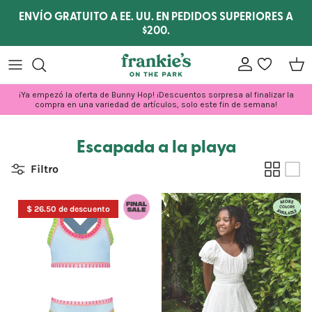
Ir al contenido
ENVÍO GRATUITO A EE. UU. EN PEDIDOS SUPERIORES A
$200.
Cuenta
lista de dese
Carr
¡Ya empezó la oferta de Bunny Hop! ¡Descuentos sorpresa al finalizar la
compra en una variedad de artículos, solo este fin de semana!
Escapada a la playa
Filtro
$ 26.50 de descuento