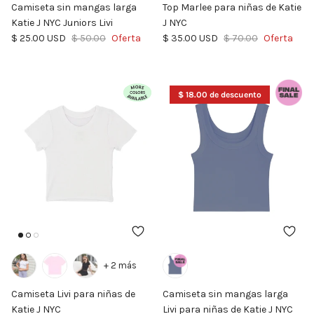
Camiseta sin mangas larga
Top Marlee para niñas de Katie
Katie J NYC Juniors Livi
J NYC
Precio de venta
Precio normal
Precio de venta
Precio normal
$ 25.00 USD
$ 50.00
Oferta
$ 35.00 USD
$ 70.00
Oferta
$ 18.00 de descuento
+ 2 más
Camiseta Livi para niñas de
Camiseta sin mangas larga
Katie J NYC
Livi para niñas de Katie J NYC