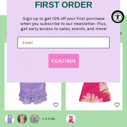
FIRST ORDER
Sign up to get 10% off your first purchase
when you subscribe to our newsletter. Plus,
get early access to sales, events, and more!
La lista caliente
Anterior
Sigui
Exclusive
CONTINUE
+ 3 más