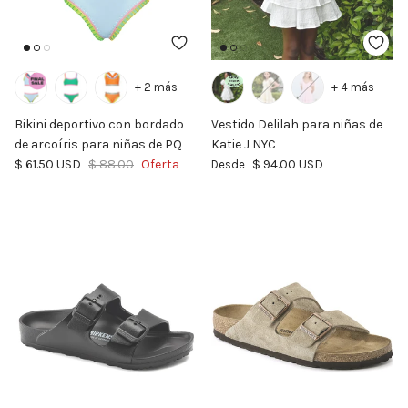
+ 2 más
+ 4 más
Bikini deportivo con bordado
Vestido Delilah para niñas de
de arcoíris para niñas de PQ
Katie J NYC
Precio de venta
Precio normal
Precio normal
$ 61.50 USD
$ 88.00
Oferta
$ 94.00 USD
Desde