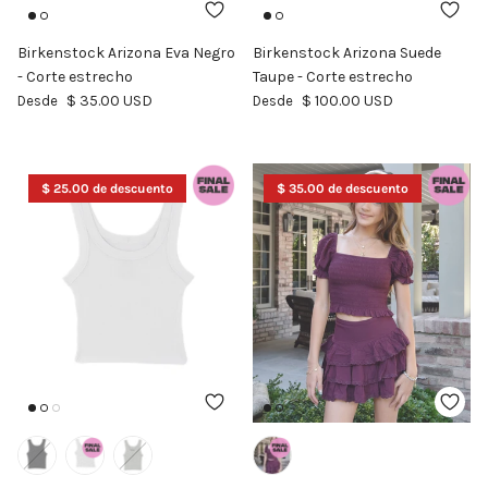
Birkenstock Arizona Eva Negro
Birkenstock Arizona Suede
- Corte estrecho
Taupe - Corte estrecho
Precio normal
Precio normal
$ 35.00 USD
$ 100.00 USD
Desde
Desde
$ 25.00 de descuento
$ 35.00 de descuento