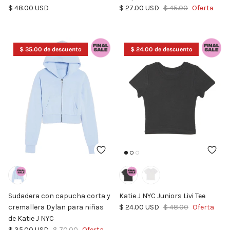
Precio normal
Precio de venta
Precio normal
$ 48.00 USD
$ 27.00 USD
$ 45.00
Oferta
$ 35.00 de descuento
$ 24.00 de descuento
Sudadera con capucha corta y
Katie J NYC Juniors Livi Tee
Precio de venta
Precio normal
cremallera Dylan para niñas
$ 24.00 USD
$ 48.00
Oferta
de Katie J NYC
Precio de venta
Precio normal
$ 35.00 USD
$ 70.00
Oferta