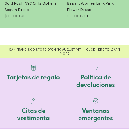
Gold Rush NYC Girls Ophelia
8apart Women Lark Pink
Sequin Dress
Flower Dress
Precio normal
Precio normal
$ 128.00 USD
$ 118.00 USD
SAN FRANCISCO STORE OPENING AUGUST 14TH - CLICK HERE TO LEARN
MORE
Tarjetas de regalo
Política de
devoluciones
Citas de
Ventanas
vestimenta
emergentes