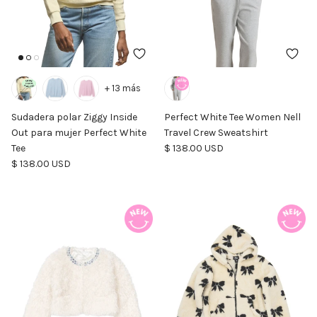
+ 13 más
Sudadera polar Ziggy Inside
Perfect White Tee Women Nell
Out para mujer Perfect White
Travel Crew Sweatshirt
Precio normal
Tee
$ 138.00 USD
Precio normal
$ 138.00 USD