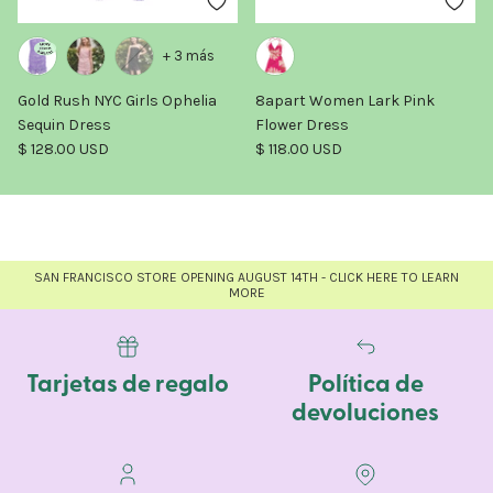
+ 3 más
Gold Rush NYC Girls Ophelia
8apart Women Lark Pink
Sequin Dress
Flower Dress
Precio normal
Precio normal
$ 128.00 USD
$ 118.00 USD
SAN FRANCISCO STORE OPENING AUGUST 14TH - CLICK HERE TO LEARN
MORE
Tarjetas de regalo
Política de
devoluciones