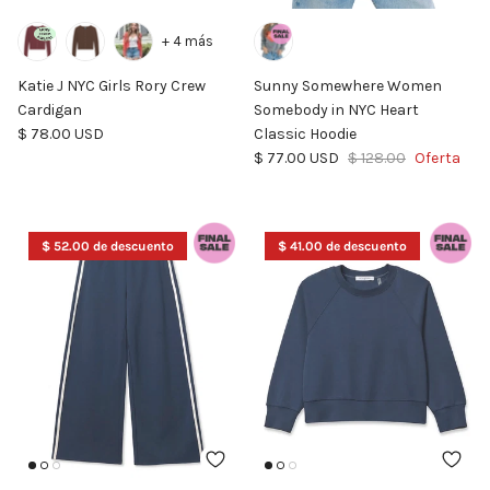
+ 4 más
Katie J NYC Girls Rory Crew
Sunny Somewhere Women
Cardigan
Somebody in NYC Heart
Precio normal
$ 78.00 USD
Classic Hoodie
Precio de venta
Precio normal
$ 77.00 USD
$ 128.00
Oferta
$ 52.00 de descuento
$ 41.00 de descuento