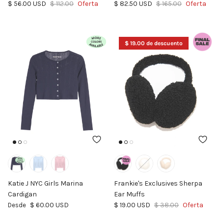
Precio de venta
Precio normal
Precio de venta
Precio normal
$ 56.00 USD
$ 112.00
Oferta
$ 82.50 USD
$ 165.00
Oferta
$ 19.00 de descuento
Katie J NYC Girls Marina
Frankie's Exclusives Sherpa
Cardigan
Ear Muffs
Precio normal
Precio de venta
Precio normal
$ 60.00 USD
$ 19.00 USD
$ 38.00
Oferta
Desde