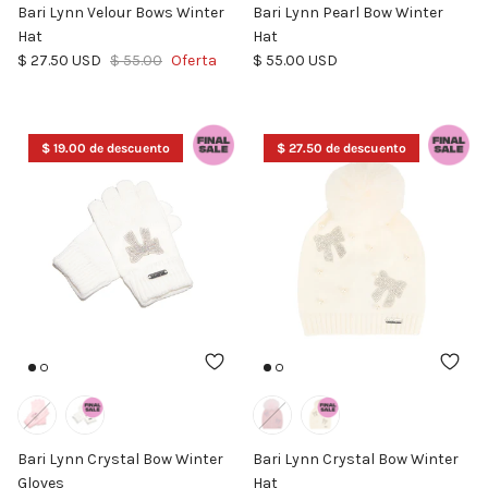
Bari Lynn Velour Bows Winter
Bari Lynn Pearl Bow Winter
Hat
Hat
Precio de venta
Precio normal
Precio normal
$ 27.50 USD
$ 55.00
Oferta
$ 55.00 USD
$ 19.00 de descuento
$ 27.50 de descuento
Bari Lynn Crystal Bow Winter
Bari Lynn Crystal Bow Winter
Gloves
Hat