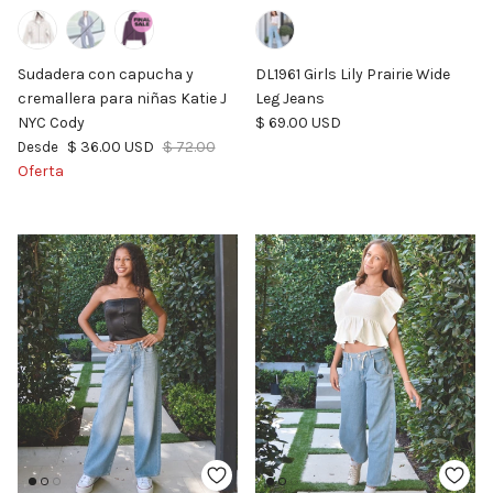
Sudadera con capucha y
DL1961 Girls Lily Prairie Wide
cremallera para niñas Katie J
Leg Jeans
Precio normal
NYC Cody
$ 69.00 USD
Precio de venta
Precio normal
$ 36.00 USD
$ 72.00
Desde
Oferta