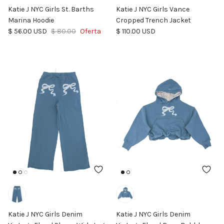
Katie J NYC Girls St. Barths
Katie J NYC Girls Vance
Marina Hoodie
Cropped Trench Jacket
Precio de venta
Precio normal
Precio normal
$ 56.00 USD
$ 80.00
Oferta
$ 110.00 USD
Katie J NYC Girls Denim
Katie J NYC Girls Denim