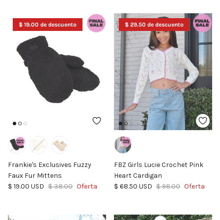
$ 19.00 de descuento
$ 29.50 de descuento
Frankie's Exclusives Fuzzy
FBZ Girls Lucie Crochet Pink
Faux Fur Mittens
Heart Cardigan
Precio de venta
Precio normal
Precio de venta
Precio normal
$ 19.00 USD
$ 38.00
Oferta
$ 68.50 USD
$ 98.00
Oferta