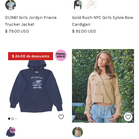
DL1961 Girls Jordyn Prairie
Gold Rush NYC Girls Sylvie Bow
Trucker Jacket
Cardigan
Precio normal
Precio normal
$ 79.00 USD
$ 92.00 USD
$ 24.00 de descuento