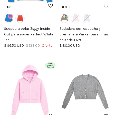
Sudadera polar Ziggy Inside
Sudadera con capucha y
Out para mujer Perfect White
cremallera Parker para niñas
Tee
de Katie J NYC
Precio de venta
Precio normal
Precio normal
$ 96.50 USD
$ 138.00
Oferta
$ 80.00 USD