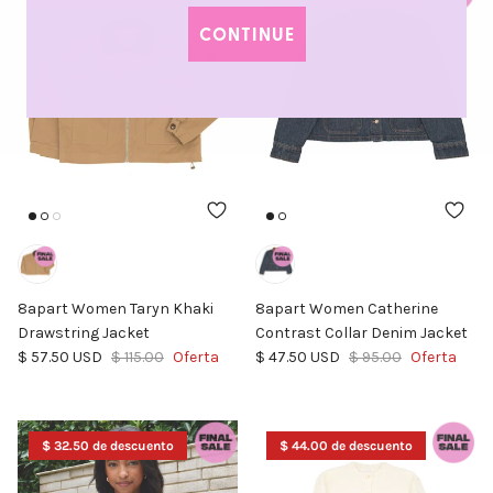
CONTINUE
8apart Women Taryn Khaki
8apart Women Catherine
Drawstring Jacket
Contrast Collar Denim Jacket
Precio de venta
Precio normal
Precio de venta
Precio normal
$ 57.50 USD
$ 115.00
Oferta
$ 47.50 USD
$ 95.00
Oferta
$ 32.50 de descuento
$ 44.00 de descuento