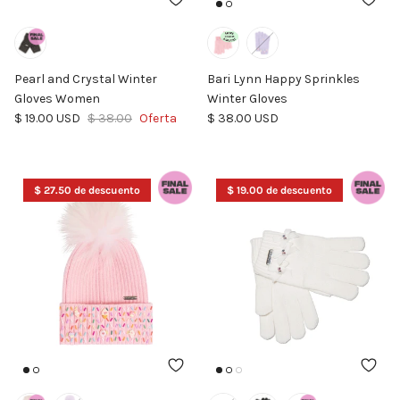
Pearl and Crystal Winter
Bari Lynn Happy Sprinkles
Gloves Women
Winter Gloves
Precio de venta
Precio normal
Precio normal
$ 19.00 USD
$ 38.00
Oferta
$ 38.00 USD
$ 27.50 de descuento
$ 19.00 de descuento