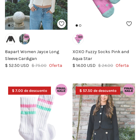
8apart Women Jayce Long
XOXO Fuzzy Socks Pink and
Sleeve Cardigan
Aqua Star
Precio de venta
Precio normal
Precio de venta
Precio normal
$ 52.50 USD
$ 75.00
Oferta
$ 14.00 USD
$ 24.00
Oferta
$ 7.00 de descuento
$ 57.50 de descuento