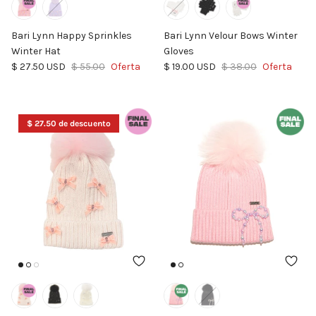
Bari Lynn Happy Sprinkles
Bari Lynn Velour Bows Winter
Winter Hat
Gloves
Precio de venta
Precio normal
Precio de venta
Precio normal
$ 27.50 USD
$ 55.00
Oferta
$ 19.00 USD
$ 38.00
Oferta
$ 27.50 de descuento