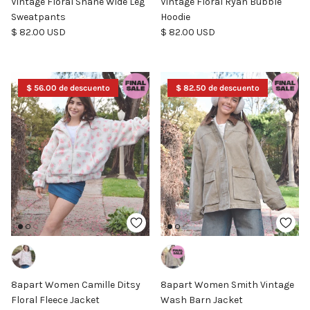
Vintage Floral Shane Wide Leg
Vintage Floral Ryan Bubble
Sweatpants
Hoodie
Precio normal
Precio normal
$ 82.00 USD
$ 82.00 USD
$ 56.00 de descuento
$ 82.50 de descuento
8apart Women Camille Ditsy
8apart Women Smith Vintage
Floral Fleece Jacket
Wash Barn Jacket