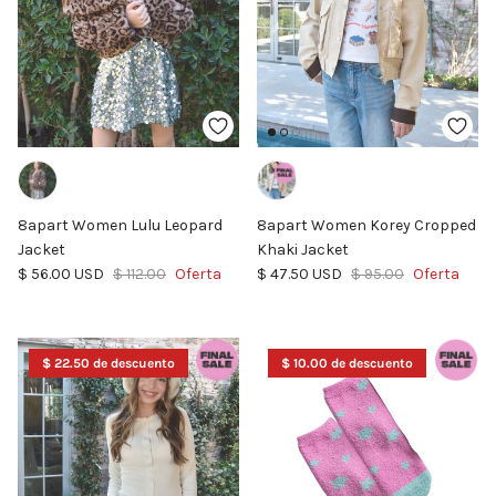
8apart Women Lulu Leopard
8apart Women Korey Cropped
Jacket
Khaki Jacket
Precio de venta
Precio normal
Precio de venta
Precio normal
$ 56.00 USD
$ 112.00
Oferta
$ 47.50 USD
$ 95.00
Oferta
$ 22.50 de descuento
$ 10.00 de descuento