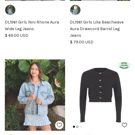
DL1961 Girls Nini Rhone Aura
DL1961 Girls Lilia Beachwave
Wide Leg Jeans
Aura Drawcord Barrel Leg
Precio normal
$ 69.00 USD
Jeans
Precio normal
$ 79.00 USD