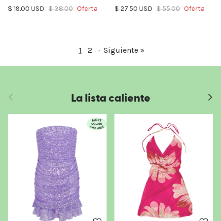
Precio de venta
Precio normal
Precio de venta
Precio normal
$ 19.00 USD
$ 38.00
Oferta
$ 27.50 USD
$ 55.00
Oferta
1
2
·
Siguiente »
La lista caliente
Anterior
Sigui