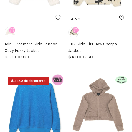
Mini Dreamers Girls London
FBZ Girls Kitt Bow Sherpa
Cozy Fuzzy Jacket
Jacket
Precio normal
Precio normal
$ 128.00 USD
$ 128.00 USD
$ 41.50 de descuento