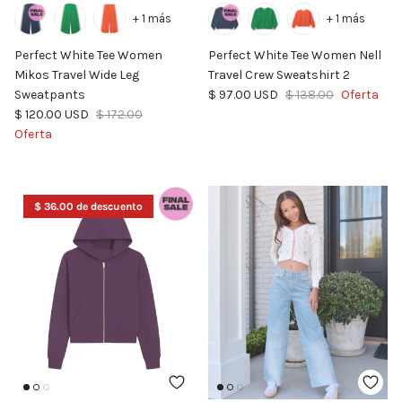
+ 1 más
+ 1 más
Perfect White Tee Women
Perfect White Tee Women Nell
Mikos Travel Wide Leg
Travel Crew Sweatshirt 2
Precio de venta
Precio normal
Sweatpants
$ 97.00 USD
$ 138.00
Oferta
Precio de venta
Precio normal
$ 120.00 USD
$ 172.00
Oferta
$ 36.00 de descuento