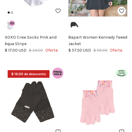
XOXO Crew Socks Pink and
8apart Women Kennedy Tweed
Aqua Stripe
Jacket
Precio de venta
Precio normal
Precio de venta
Precio normal
$ 17.00 USD
$ 24.00
Oferta
$ 57.50 USD
$ 115.00
Oferta
$ 19.00 de descuento