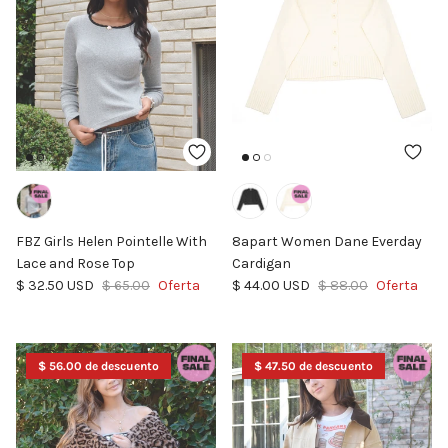
FBZ Girls Helen Pointelle With
8apart Women Dane Everday
Lace and Rose Top
Cardigan
Precio de venta
Precio normal
Precio de venta
Precio normal
$ 32.50 USD
$ 65.00
Oferta
$ 44.00 USD
$ 88.00
Oferta
$ 56.00 de descuento
$ 47.50 de descuento