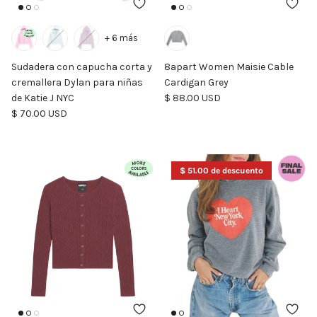
+ 6 más
Sudadera con capucha corta y
8apart Women Maisie Cable
cremallera Dylan para niñas
Cardigan Grey
Precio normal
de Katie J NYC
$ 88.00 USD
Precio normal
$ 70.00 USD
$ 51.00 de descuento