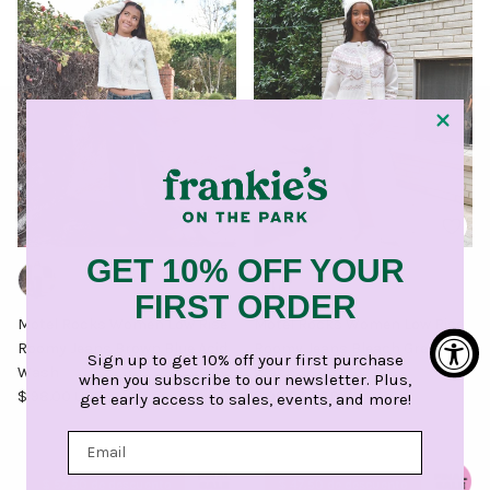
GET 10% OFF YOUR
FIRST ORDER
Motel Rocks Women Low Rise
Motel Rocks Women Low Rise
Roomy Jeans Brown Blue Acid
Roomy Jeans Bleach Grey
Sign up to get 10% off your first purchase
Wash
Wash
when you subscribe to our newsletter. Plus,
Precio normal
Precio normal
$ 98.00 USD
$ 98.00 USD
get early access to sales, events, and more!
$ 57.50 de descuento
$ 47.50 de descuento