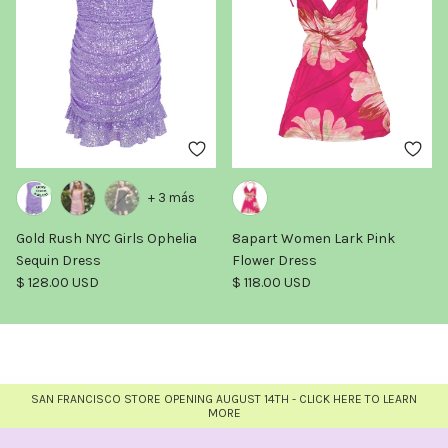
+ 3 más
Gold Rush NYC Girls Ophelia
8apart Women Lark Pink
Sequin Dress
Flower Dress
Precio normal
Precio normal
$ 128.00 USD
$ 118.00 USD
SAN FRANCISCO STORE OPENING AUGUST 14TH - CLICK HERE TO LEARN
MORE