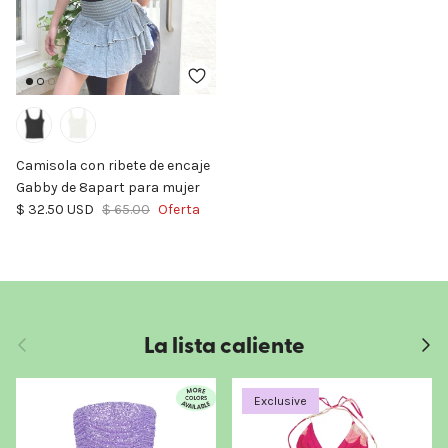
Camisola con ribete de encaje
Gabby de 8apart para mujer
Precio de venta
Precio normal
$ 32.50 USD
$ 65.00
Oferta
La lista caliente
Anterior
Sigui
Exclusive