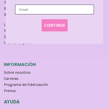
712 Avenida Montana
Santa Mónica, CA 90403
310.451.0404
LUNES - SÁBADO:
CONTINUE
10 a. m. a 6 p. m.
DOMINGO:
11 a. m. - 5 p. m.
INFORMACIÓN
Sobre nosotros
Carreras
Programa de fidelización
Prensa
AYUDA