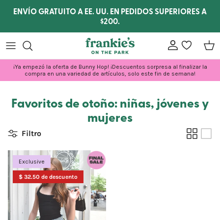
Ir al contenido
ENVÍO GRATUITO A EE. UU. EN PEDIDOS SUPERIORES A
$200.
Cuenta
lista de dese
Carr
¡Ya empezó la oferta de Bunny Hop! ¡Descuentos sorpresa al finalizar la
compra en una variedad de artículos, solo este fin de semana!
Favoritos de otoño: niñas, jóvenes y
mujeres
Filtro
Exclusive
$ 32.50 de descuento