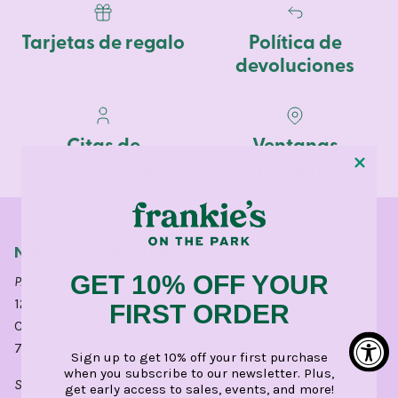
Tarjetas de regalo
Política de
devoluciones
Citas de
Ventanas
vestimenta
emergentes
NUESTRAS TIENDAS
GET 10% OFF YOUR
PARQUE LINCOLN
1210 West Webster Avenue
FIRST ORDER
Chicago, IL 60614
773.248.0400
Sign up to get 10% off your first purchase
when you subscribe to our newsletter. Plus,
SANTA MÓNICA
get early access to sales, events, and more!