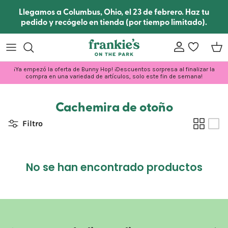
Ir al contenido
Llegamos a Columbus, Ohio, el 23 de febrero. Haz tu
pedido y recógelo en tienda (por tiempo limitado).
Cuenta
lista de dese
Carr
¡Ya empezó la oferta de Bunny Hop! ¡Descuentos sorpresa al finalizar la
compra en una variedad de artículos, solo este fin de semana!
Cachemira de otoño
Filtro
No se han encontrado productos
Anterior
Sigui