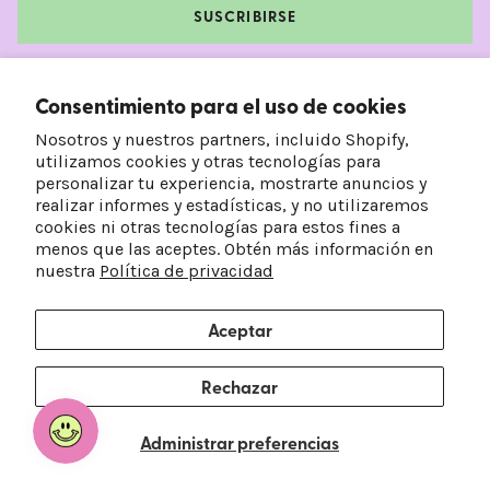
SUSCRIBIRSE
Facebook
Instagram
TikTok
Pinterest
Consentimiento para el uso de cookies
Nosotros y nuestros partners, incluido Shopify,
utilizamos cookies y otras tecnologías para
personalizar tu experiencia, mostrarte anuncios y
realizar informes y estadísticas, y no utilizaremos
cookies ni otras tecnologías para estos fines a
menos que las aceptes. Obtén más información en
nuestra
Política de privacidad
Aceptar
País/Región
Idioma
Estados Unidos (USD $)
Español
Rechazar
© 2026
Frankie's on the Park
.
Administrar preferencias