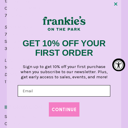
1210 West Webster Avenue
Chicago, IL 60614
773.248.0400
SANTA MÓNICA
712 Avenida Montana
Santa Mónica, CA 90403
GET 10% OFF YOUR
310.451.0404
FIRST ORDER
LUNES - SÁBADO:
Sign up to get 10% off your first purchase
10 a. m. a 6 p. m.
when you subscribe to our newsletter. Plus,
DOMINGO:
get early access to sales, events, and more!
11 a. m. - 5 p. m.
INFORMACIÓN
CONTINUE
Sobre nosotros
Carreras