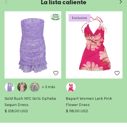
La lista caliente
Exclusive
+ 3 más
Gold Rush NYC Girls Ophelia
8apart Women Lark Pink
Sequin Dress
Flower Dress
Precio normal
Precio normal
$ 128.00 USD
$ 118.00 USD